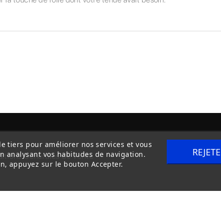
de tiers pour améliorer nos services et vous
REJET
en analysant vos habitudes de navigation.
itions Générales de Vente
Livraison
n, appuyez sur le bouton Accepter.
Copyright © 2020
trilogue-design.fr
. Tous droits réservés