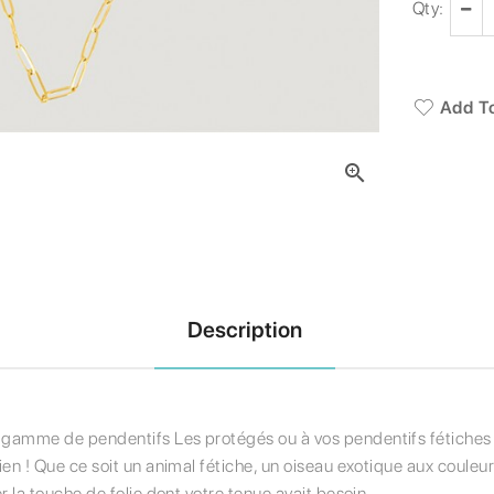
Qty:
Add To

Description
a gamme de pendentifs Les protégés ou à vos pendentifs fétiches
ien ! Que ce soit un animal fétiche, un oiseau exotique aux couleur
er la touche de folie dont votre tenue avait besoin.