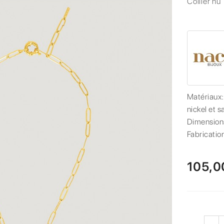
Collier nu
Matériaux
nickel et s
Dimension
Fabricatio
105,0