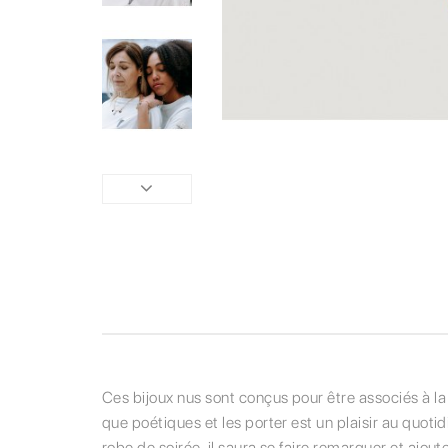
Ces bijoux nus sont conçus pour être associés à l
que poétiques et les porter est un plaisir au quotid
robe de soirée, il saura se faire remarquer et ajout