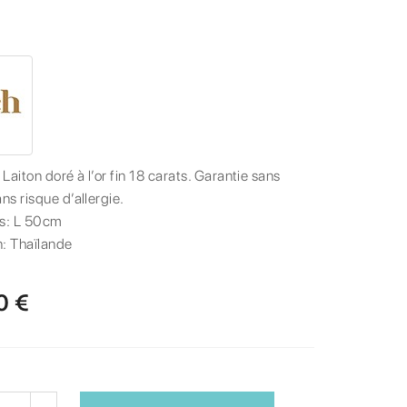
:
Laiton doré à l’or fin 18 carats. Garantie sans
ans risque d’allergie.
s:
L 50cm
n:
Thaïlande
0 €