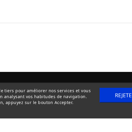
de tiers pour améliorer nos services et vous
REJET
en analysant vos habitudes de navigation.
itions Générales de Vente
Livraison
n, appuyez sur le bouton Accepter.
Copyright © 2020
trilogue-design.fr
. Tous droits réservés