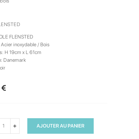
 bois
LENSTED
OLE FLENSTED
:
Acier inoxydable / Bois
s:
H 19cm x L 61cm
n:
Danemark
oir
 €
AJOUTER AU PANIER