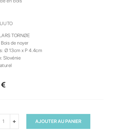
de en bois
UUTO
LARS TORNØE
:
Bois de noyer
s:
Ø 13cm x P 4.4cm
n:
Slovénie
aturel
 €
AJOUTER AU PANIER