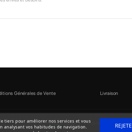
itions Générales de Vente
Livraison
de tiers pour améliorer nos services et vous
Copyright © 2020
trilogue-design.fr
. Tous droits réservés
REJET
en analysant vos habitudes de navigation.