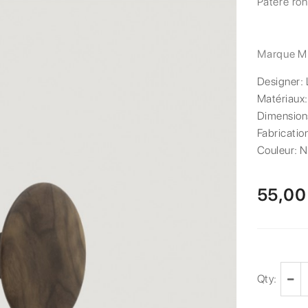
Patère ron
Marque
M
Designer:
Matériaux
Dimension
Fabricatio
Couleur:
N
55,00
Qty: