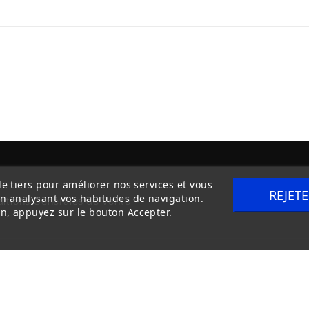
de tiers pour améliorer nos services et vous
REJET
en analysant vos habitudes de navigation.
itions Générales de Vente
Livraison
n, appuyez sur le bouton Accepter.
Copyright © 2020
trilogue-design.fr
. Tous droits réservés