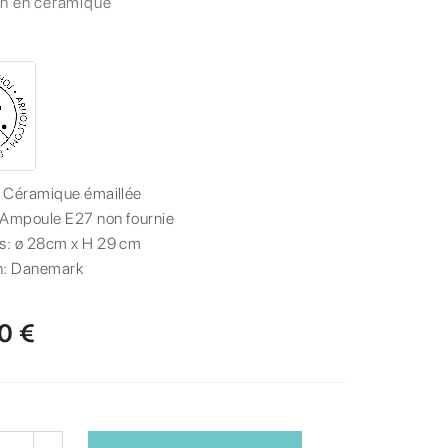
n en céramique
:
Céramique émaillée
Ampoule E27 non fournie
s:
ø 28cm x H 29 cm
n:
Danemark
0 €