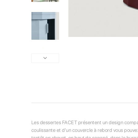
Les dessertes FACET présentent un design compact
coulissante et d'un couvercle à rebord vous pouvez 
tantôt en chevet, en bout de canapé, dans le burea