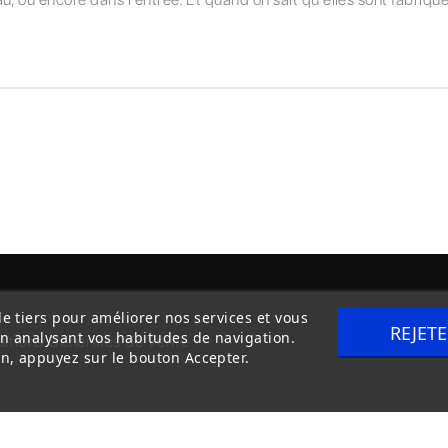
de tiers pour améliorer nos services et vous
REJET
en analysant vos habitudes de navigation.
itions Générales de Vente
Livraison
n, appuyez sur le bouton Accepter.
Copyright © 2020
trilogue-design.fr
. Tous droits réservés