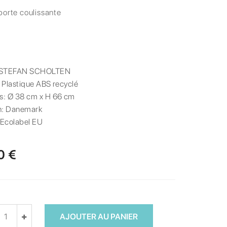
porte coulissante
STEFAN SCHOLTEN
:
Plastique ABS recyclé
s:
Ø 38 cm x H 66 cm
n:
Danemark
Ecolabel EU
0 €
AJOUTER AU PANIER