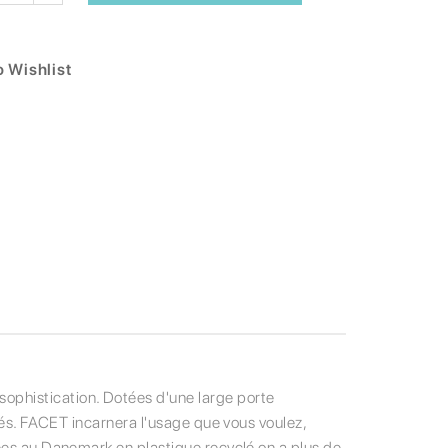
 Wishlist
ophistication. Dotées d'une large porte
ités. FACET incarnera l'usage que vous voulez,
uées au Danemark en plastique recyclé on a plus de