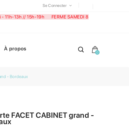
Se Connecter
medi - 11h-13h // 15h-19h FERME SAMEDI 8
À propos
0
nd - Bordeaux
rte FACET CABINET grand -
aux