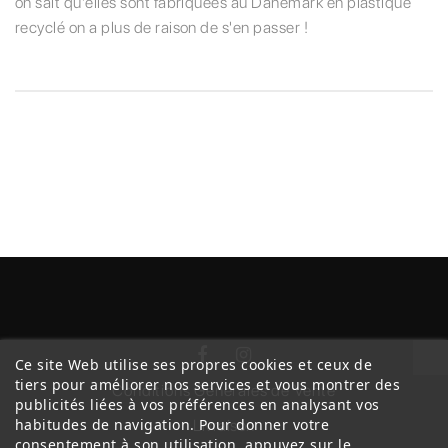
on sait qu'elles sont fabriquées au Danemark en plastique
recyclé on a plus de raison de s'en passer !
Ce site Web utilise ses propres cookies et ceux de
tiers pour améliorer nos services et vous montrer des
Conditions Générales de Vente
publicités liées à vos préférences en analysant vos
habitudes de navigation. Pour donner votre
Livraison
consentement à son utilisation, appuyez sur le