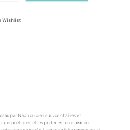
 Wishlist
sés par Nach ou bien sur vos chaînes et
que poétiques et les porter est un plaisir au
 votre robe de soirée, il saura se faire remarquer et