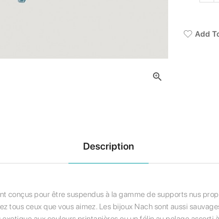
Add To

Description
nt conçus pour être suspendus à la gamme de supports nus propo
ez tous ceux que vous aimez. Les bijoux Nach sont aussi sauvages 
 exotique aux couleurs printanières ou un félin au pelage assorti à