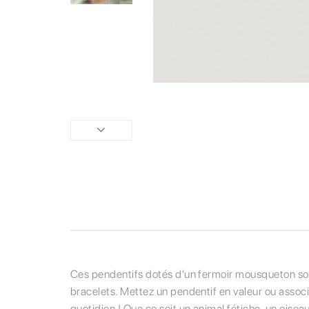
Ces pendentifs dotés d'un fermoir mousqueton so
bracelets. Mettez un pendentif en valeur ou associ
quotidien ! Que ce soit un animal fétiche, un oiseau