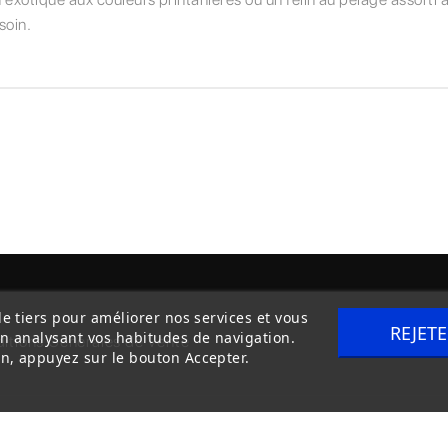
soin.
de tiers pour améliorer nos services et vous
REJET
en analysant vos habitudes de navigation.
itions Générales de Vente
Livraison
n, appuyez sur le bouton Accepter.
Copyright © 2020
trilogue-design.fr
. Tous droits réservés