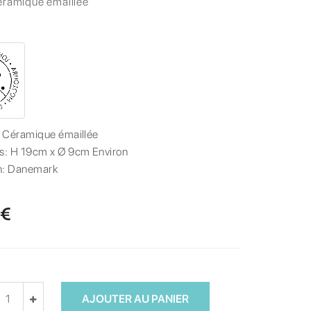
éramique émaillée
:
Céramique émaillée
s:
H 19cm x Ø 9cm Environ
n:
Danemark
 €
AJOUTER AU PANIER