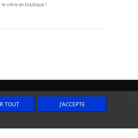
 le vôtre en boutique !
ER TOUT
J'ACCEPTE
Nous contacter