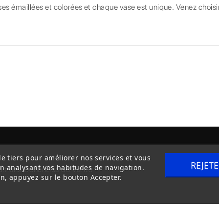
ses émaillées et colorées et chaque vase est unique. Venez choisir
de tiers pour améliorer nos services et vous
REJET
en analysant vos habitudes de navigation.
itions Générales de Vente
Livraison
n, appuyez sur le bouton Accepter.
Copyright © 2020
trilogue-design.fr
. Tous droits réservés