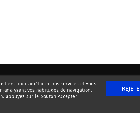
de tiers pour améliorer nos services et vous
REJET
en analysant vos habitudes de navigation.
itions Générales de Vente
Livraison
n, appuyez sur le bouton Accepter.
Copyright © 2020
trilogue-design.fr
. Tous droits réservés