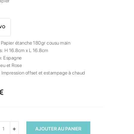
apier
:
Papier étanche 180gr cousu main
s:
H 16.8cm x L 16.8cm
n:
Espagne
leu et Rose
:
Impression offset et estampage à chaud
 €
AJOUTER AU PANIER