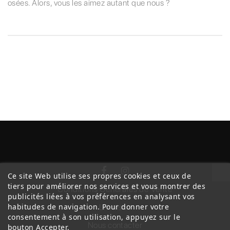
osées. Alors, vous les aimez autant que nous ?
Ce site Web utilise ses propres cookies et ceux de
tiers pour améliorer nos services et vous montrer des
Conditions Générales de Vente
publicités liées à vos préférences en analysant vos
habitudes de navigation. Pour donner votre
Livraison
consentement à son utilisation, appuyez sur le
Nous contacter
bouton Accepter.