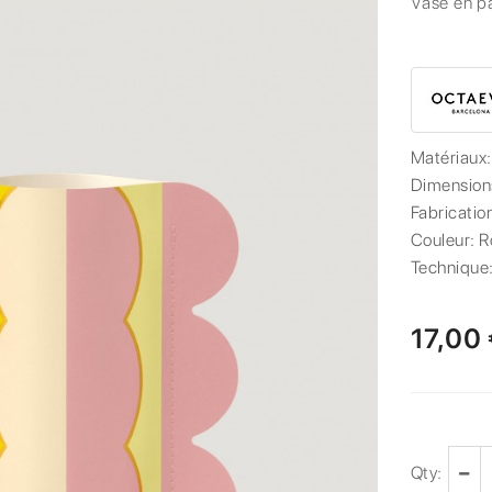
Vase en p
Matériaux
Dimension
Fabricatio
Couleur:
R
Technique
17,00
Qty: