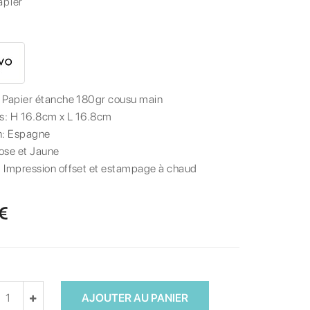
apier
:
Papier étanche 180gr cousu main
s:
H 16.8cm x L 16.8cm
n:
Espagne
ose et Jaune
:
Impression offset et estampage à chaud
 €
AJOUTER AU PANIER