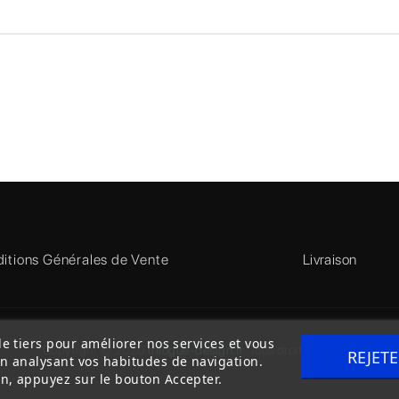
itions Générales de Vente
Livraison
de tiers pour améliorer nos services et vous
Copyright © 2020
trilogue-design.fr
. Tous droits réservés
REJET
en analysant vos habitudes de navigation.
n, appuyez sur le bouton Accepter.