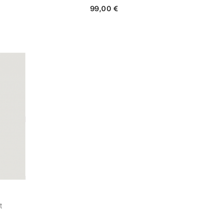
99,00 €
t