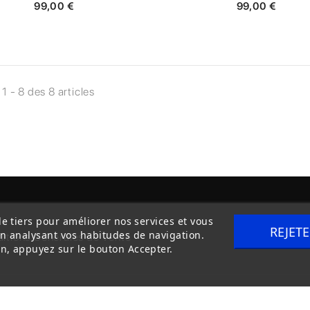
99,00 €
99,00 €
 1 - 8 des 8 articles
de tiers pour améliorer nos services et vous
REJET
en analysant vos habitudes de navigation.
itions Générales de Vente
Livraison
n, appuyez sur le bouton Accepter.
Copyright © 2020
trilogue-design.fr
. Tous droits réservés