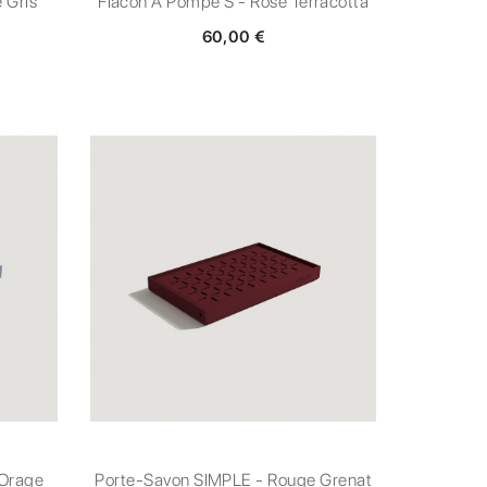
 Gris
Flacon À Pompe S - Rose Terracotta
60,00 €
 Orage
Porte-Savon SIMPLE - Rouge Grenat