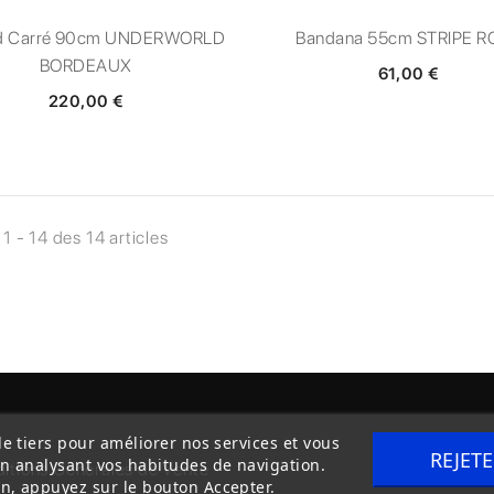
rd Carré 90cm UNDERWORLD
Bandana 55cm STRIPE R
BORDEAUX
61,00 €
220,00 €
 1 - 14 des 14 articles
de tiers pour améliorer nos services et vous
REJET
en analysant vos habitudes de navigation.
itions Générales de Vente
Livraison
n, appuyez sur le bouton Accepter.