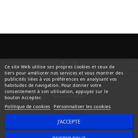
Ce site Web utilise ses propres cookies et ceux de
tiers pour améliorer nos services et vous montrer des
Conditions Générales de Vente
publicités liées à vos préférences en analysant vos
habitudes de navigation. Pour donner votre
Livraison
consentement à son utilisation, appuyez sur le
Nous contacter
bouton Accepter.
Politique de cookies
Personnaliser les cookies
J'ACCEPTE
Copyright © 2020
trilogue-design.fr
. Tous droits réservés