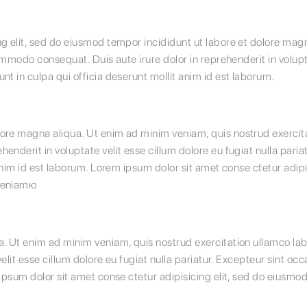
ng elit, sed do eiusmod tempor incididunt ut labore et dolore mag
ommodo consequat. Duis aute irure dolor in reprehenderit in volupta
nt in culpa qui officia deserunt mollit anim id est laborum.
re magna aliqua. Ut enim ad minim veniam, quis nostrud exercitati
enderit in voluptate velit esse cillum dolore eu fugiat nulla pari
 anim id est laborum. Lorem ipsum dolor sit amet conse ctetur adip
 veniamю
a. Ut enim ad minim veniam, quis nostrud exercitation ullamco lab
velit esse cillum dolore eu fugiat nulla pariatur. Excepteur sint oc
 ipsum dolor sit amet conse ctetur adipisicing elit, sed do eiusm