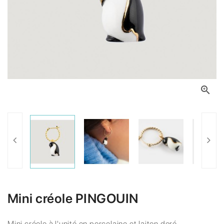

Mini créole PINGOUIN
Mini créole à l'unité en porcelaine et laiton doré