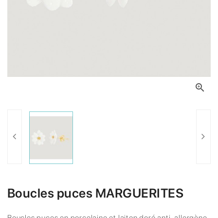

Boucles puces MARGUERITES
Boucles puces en porcelaine et laiton doré anti-allergène