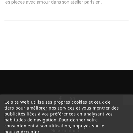
les pièces avec amour dans son atelier parisien.
Ce site Web utilise ses propres cookies et ceux de
tiers pour améliorer nos services et vous montrer des
Conditions Générales de Vente
publicités liées à vos préférences en analysant vos
habitudes de navigation. Pour donner votre
Livraison
consentement à son utilisation, appuyez sur le
Nous contacter
bouton Accepter.