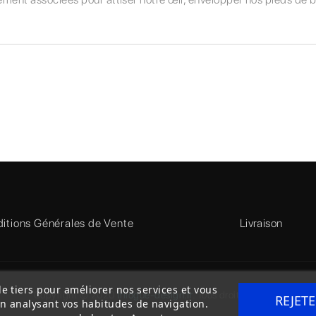
itions Générales de Vente
Livraison
de tiers pour améliorer nos services et vous
Copyright © 2020
trilogue-design.fr
. Tous droits réservés
REJET
en analysant vos habitudes de navigation.