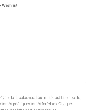
 Wishlist
viter les bouloches. Leur maille est fine pour le
s tantôt poétiques tantôt farfelues. Chaque
nheur et faire pétiller nos tenues.