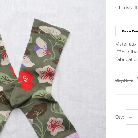
Chaussett
Matériaux
2%Elastha
Fabricatio
22,00 €
Qty: