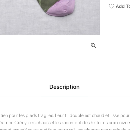
Add To

Description
 pour les pieds fragiles. Leur fil double est chaud et lisse pour é
Béatrice Crécy, ces chaussettes racontent des histoires aux univer
ement associées pour attiser notre œil, envelopper nos pieds de bo