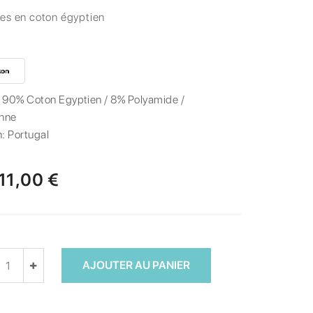
es en coton égyptien
:
90% Coton Egyptien / 8% Polyamide /
nne
n:
Portugal
11,00 €
AJOUTER AU PANIER