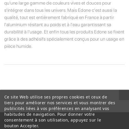
qu'une large gamme de couleurs vives et douces pour
s'intégrer dans tous les univers. Mais Edone c'est aussi la
qualité, tout est entièrement fabriqué en France à partir
l'aluminium résitant au poids et à l'eau garantissant sa
durabilité à l'usage. Et enfin tous les produits Edone se fixent
grâce à des adhésifs spécialement conçus pour un usage en
pièce humide.
Ce site Web utilise ses propres cookies et ceux de
tiers pour améliorer nos services et vous montrer des
publicités liées à vos préférences en analysant vos
habitudes de navigation. Pour donner votre
consentement à son utilisation, appuyez sur le
bouton Accepter.