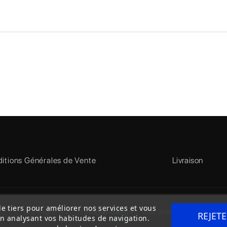
itions Générales de Vente
Livraison
de tiers pour améliorer nos services et vous
Copyright © 2020
trilogue-design.fr
. Tous droits réservés
REJET
en analysant vos habitudes de navigation.