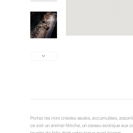
Portez les mini créoles seules, accumulées, assort
ce soit un animal fétiche, un oiseau exotique aux co
touche de folie dont votre tenue avait besoin.