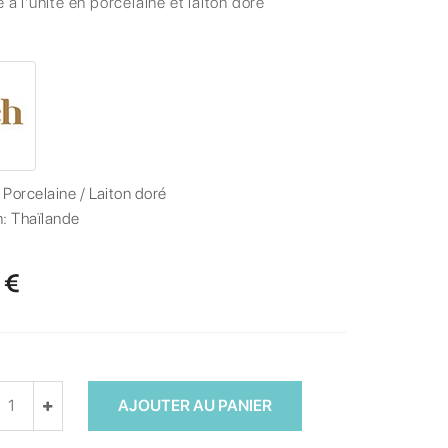
e à l'unité en porcelaine et laiton doré
:
Porcelaine / Laiton doré
n:
Thaïlande
 €
AJOUTER AU PANIER