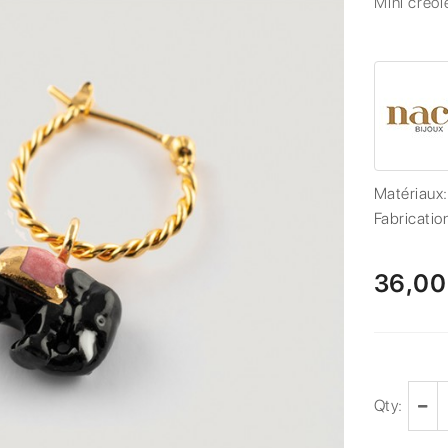
Mini créol
Matériaux
Fabricatio
36,00
Qty: