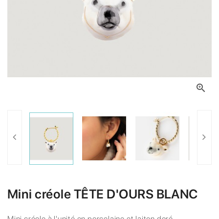

Mini créole TÊTE D'OURS BLANC
Mini créole à l'unité en porcelaine et laiton doré