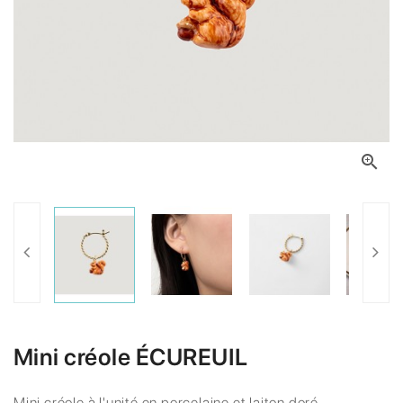

Mini créole ÉCUREUIL
Mini créole à l'unité en porcelaine et laiton doré