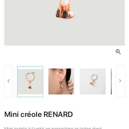

Mini créole RENARD
Mini créole à l'unité en porcelaine et laiton doré