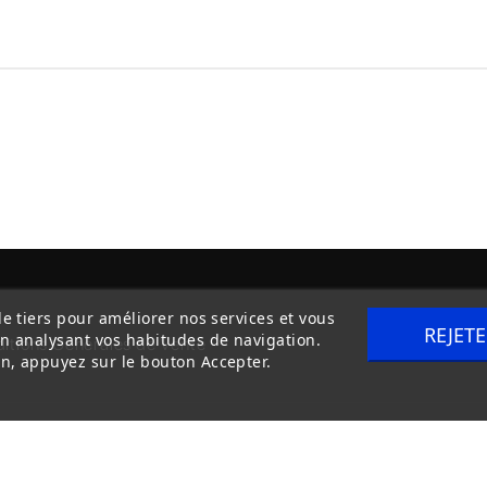
de tiers pour améliorer nos services et vous
REJET
en analysant vos habitudes de navigation.
itions Générales de Vente
Livraison
n, appuyez sur le bouton Accepter.
Copyright © 2020
trilogue-design.fr
. Tous droits réservés