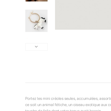
Portez les mini créoles seules, accumulées, assort
ce soit un animal fétiche, un oiseau exotique aux co
touche de folie dont votre tenue avait besoin.