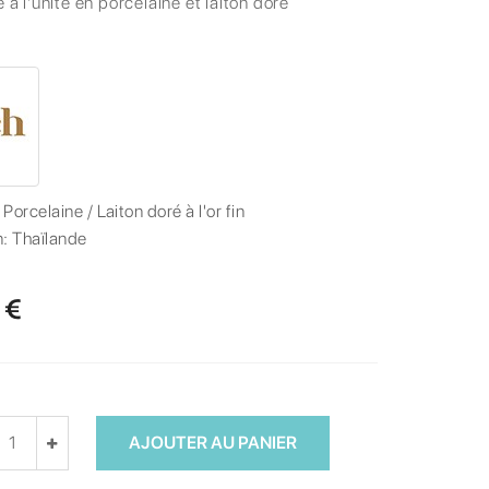
e à l'unité en porcelaine et laiton doré
:
Porcelaine / Laiton doré à l'or fin
n:
Thaïlande
 €
AJOUTER AU PANIER