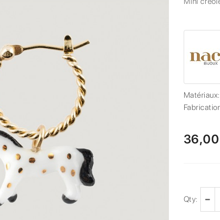
Mini créol
Matériaux
Fabricatio
36,00
Qty: