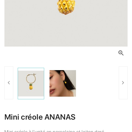

Mini créole ANANAS
Mini créole à l'unité en porcelaine et laiton doré