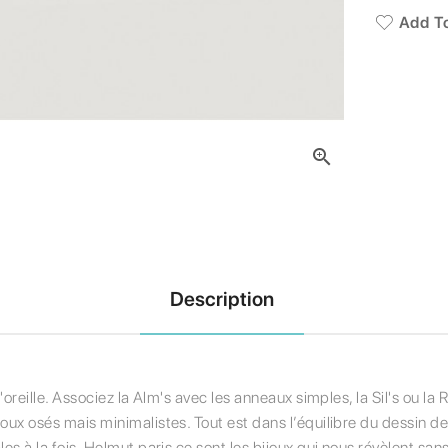
Add To

Description
d'oreille. Associez la Alm's avec les anneaux simples, la Sil's ou l
joux osés mais minimalistes. Tout est dans l’équilibre du dessin 
es à la fois. Helmut paris ce sont les bijoux qui nous révèlent san