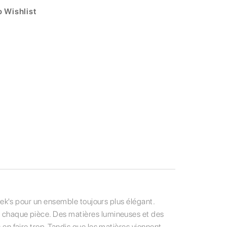
 Wishlist
a Rek's pour un ensemble toujours plus élégant.
de chaque pièce. Des matières lumineuses et des
s en faire trop. Tandis que les matières viennent