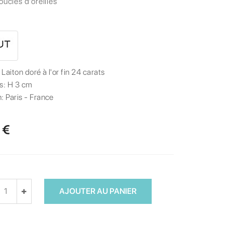
oucles d'oreilles
:
Laiton doré à l'or fin 24 carats
s:
H 3 cm
n:
Paris - France
 €
AJOUTER AU PANIER