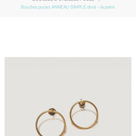
Boucles puces ANNEAU SIMPLE doré - la paire