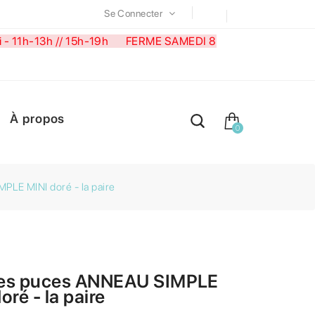
Se Connecter
medi - 11h-13h // 15h-19h FERME SAMEDI 8
À propos
0
LE MINI doré - la paire
es puces ANNEAU SIMPLE
oré - la paire