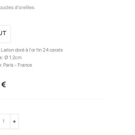
oucles d'oreilles
:
Laiton doré à l'or fin 24 carats
s:
Ø 1.2cm
n:
Paris - France
 €