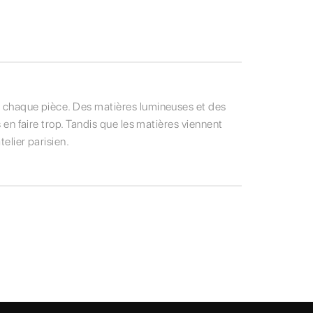
de chaque pièce. Des matières lumineuses et des
s en faire trop. Tandis que les matières viennent
elier parisien.