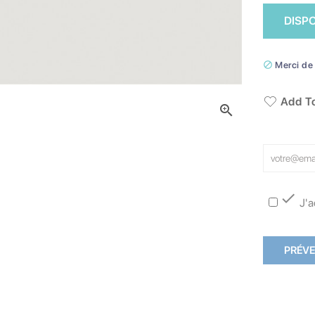
DISP

Merci de 
Add To


J'a
PRÉVE