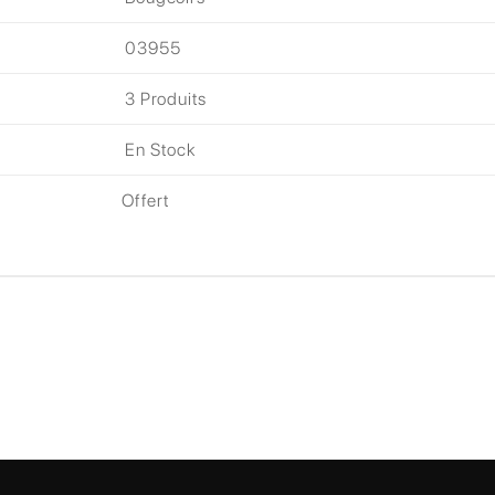
03955
3
Produits
En Stock
Offert