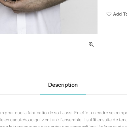
Add To

Description
 pour que la fabrication le soit aussi. En effet un cadre se compo
e en caoutchouc qui vient unir l’ensemble. Il suffit ensuite de te
 avec la transparence pour créer des compositions légères et stru