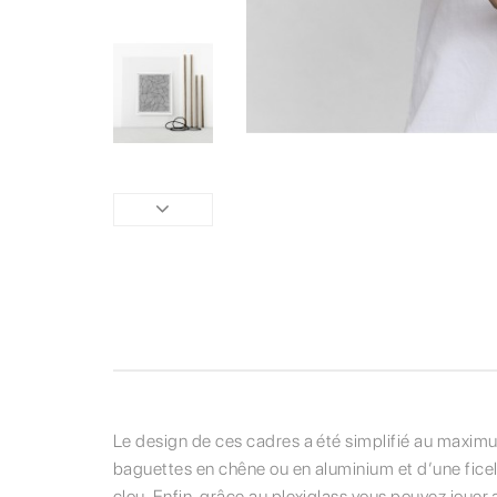
Le design de ces cadres a été simplifié au maximum
baguettes en chêne ou en aluminium et d’une ficell
clou. Enfin, grâce au plexiglass vous pouvez jouer