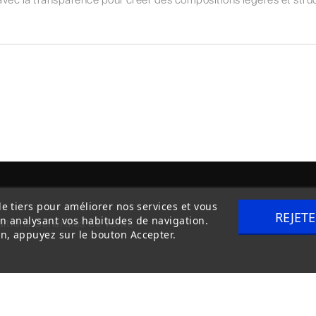
de tiers pour améliorer nos services et vous
REJET
en analysant vos habitudes de navigation.
itions Générales de Vente
Livraison
n, appuyez sur le bouton Accepter.
Copyright © 2020
trilogue-design.fr
. Tous droits réservés