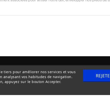
de tiers pour améliorer nos services et vous
REJET
en analysant vos habitudes de navigation.
itions Générales de Vente
Livraison
n, appuyez sur le bouton Accepter.
Copyright © 2020
trilogue-design.fr
. Tous droits réservés