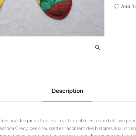
Add To

Description
 pour les pieds fragiles. Leur fil double est chaud et lisse pour é
Béatrice Crécy, ces chaussettes racontent des histoires aux univer
ement associées pour attiser notre œil, envelopper nos pieds de bo