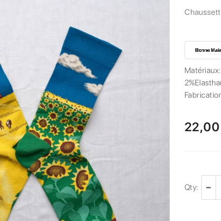
Chaussett
Matériaux
2%Elastha
Fabricatio
22,00
Qty: