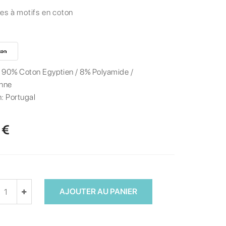
es à motifs en coton
:
90% Coton Egyptien / 8% Polyamide /
nne
n:
Portugal
 €
AJOUTER AU PANIER