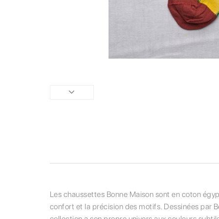
Les chaussettes Bonne Maison sont en coton égyptien
confort et la précision des motifs. Dessinées par 
collection a son propre univers aux couleurs subtil