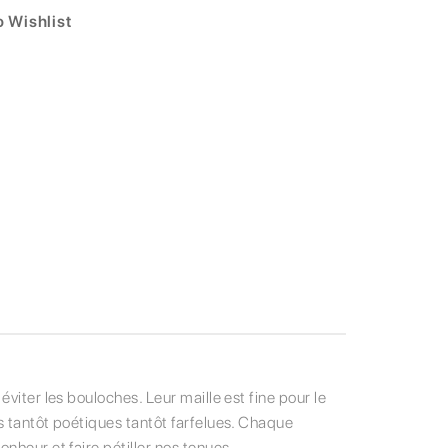
 Wishlist
viter les bouloches. Leur maille est fine pour le
s tantôt poétiques tantôt farfelues. Chaque
nheur et faire pétiller nos tenues.