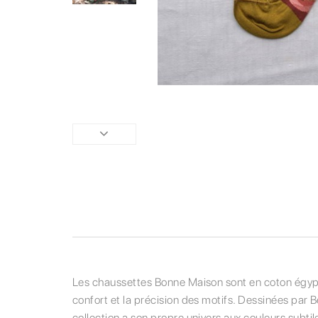
Les chaussettes Bonne Maison sont en coton égyptien
confort et la précision des motifs. Dessinées par 
collection a son propre univers aux couleurs subtil