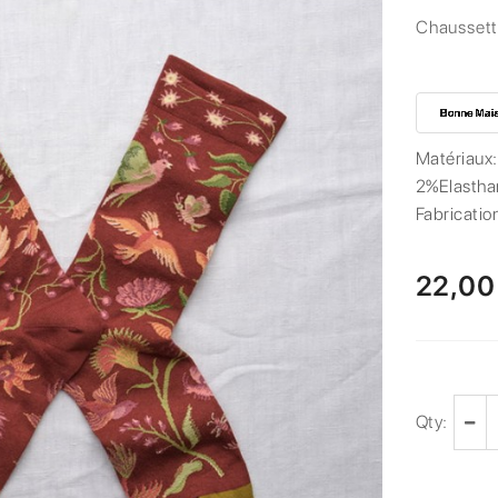
Chaussett
Matériaux
2%Elastha
Fabricatio
22,00
Qty: