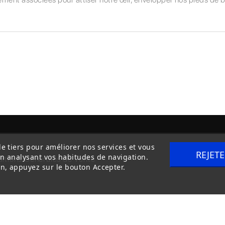
de tiers pour améliorer nos services et vous
REJET
en analysant vos habitudes de navigation.
itions Générales de Vente
Livraison
n, appuyez sur le bouton Accepter.
Copyright © 2020
trilogue-design.fr
. Tous droits réservés