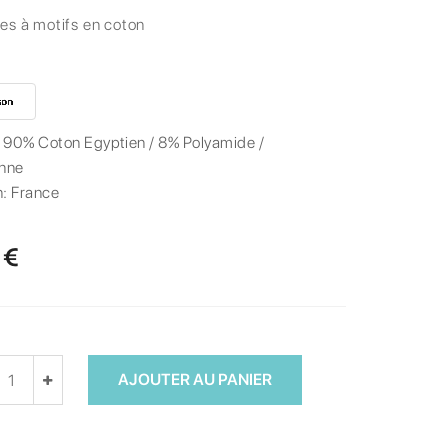
es à motifs en coton
:
90% Coton Egyptien / 8% Polyamide /
nne
n:
France
 €
AJOUTER AU PANIER