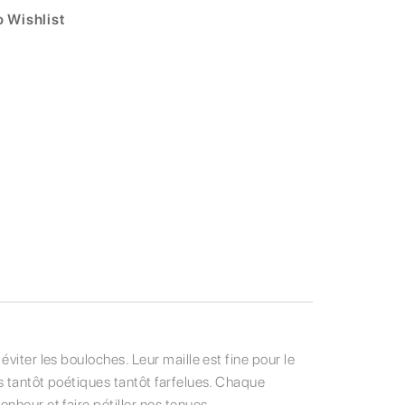
 Wishlist
viter les bouloches. Leur maille est fine pour le
s tantôt poétiques tantôt farfelues. Chaque
nheur et faire pétiller nos tenues.