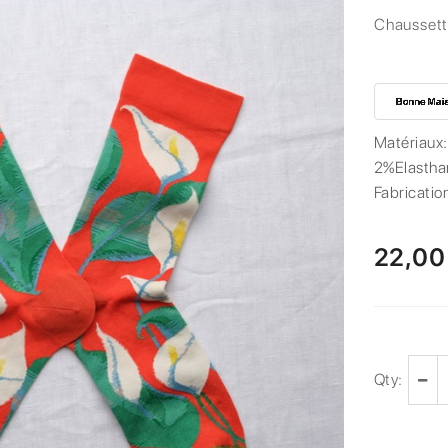
Chaussett
Matériaux
2%Elastha
Fabricatio
22,00
Qty: