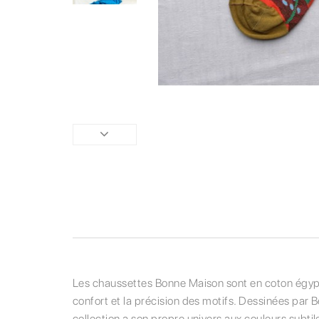
Les chaussettes Bonne Maison sont en coton égyptien
confort et la précision des motifs. Dessinées par 
collection a son propre univers aux couleurs subtil