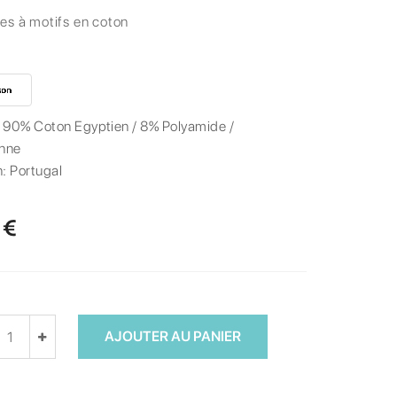
es à motifs en coton
:
90% Coton Egyptien / 8% Polyamide /
nne
n:
Portugal
 €
AJOUTER AU PANIER