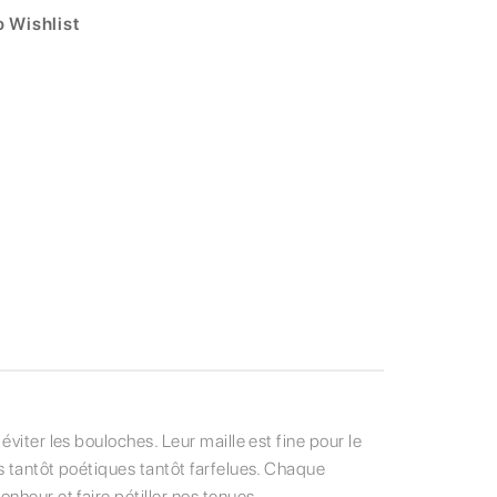
 Wishlist
viter les bouloches. Leur maille est fine pour le
s tantôt poétiques tantôt farfelues. Chaque
nheur et faire pétiller nos tenues.