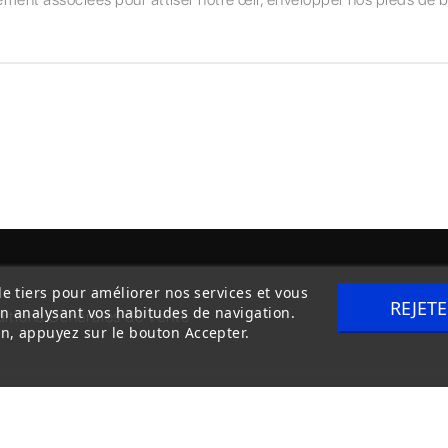
de tiers pour améliorer nos services et vous
REJET
en analysant vos habitudes de navigation.
itions Générales de Vente
Livraison
n, appuyez sur le bouton Accepter.
Copyright © 2020
trilogue-design.fr
. Tous droits réservés