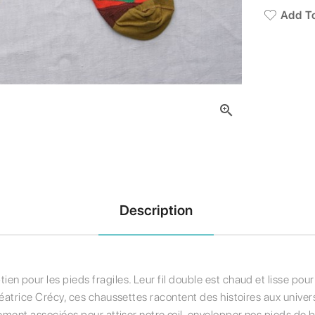
Add To

Description
 pour les pieds fragiles. Leur fil double est chaud et lisse pour é
Béatrice Crécy, ces chaussettes racontent des histoires aux univer
ement associées pour attiser notre œil, envelopper nos pieds de bo