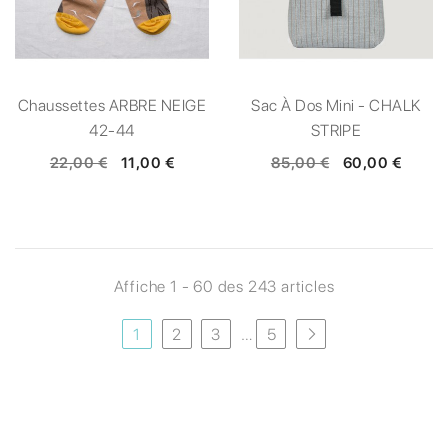
Chaussettes ARBRE NEIGE
Sac À Dos Mini - CHALK
42-44
STRIPE
22,00 €
11,00 €
85,00 €
60,00 €
Affiche 1 - 60 des 243 articles
1
2
3
…
5