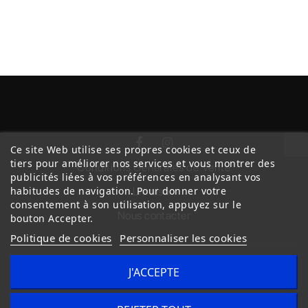
Ce site Web utilise ses propres cookies et ceux de
tiers pour améliorer nos services et vous montrer des
Conditions Générales de Vente
publicités liées à vos préférences en analysant vos
habitudes de navigation. Pour donner votre
Livraison
consentement à son utilisation, appuyez sur le
Nous contacter
bouton Accepter.
Politique de cookies
Personnaliser les cookies
J'ACCEPTE
Copyright © 2020
trilogue-design.fr
. Tous droits réservés