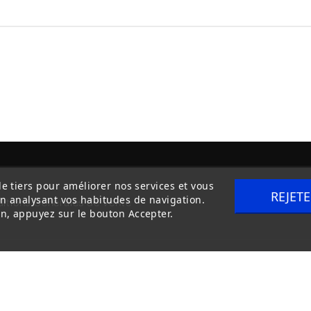
de tiers pour améliorer nos services et vous
REJET
en analysant vos habitudes de navigation.
itions Générales de Vente
Livraison
n, appuyez sur le bouton Accepter.
Copyright © 2020
trilogue-design.fr
. Tous droits réservés