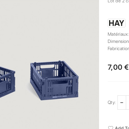
Lot de 2 
Matériaux
Dimension
Fabricatio
7,00 €
Qty:
Add To