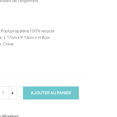
caisses de rangement
:
Poplypropylène 100% recyclé
s:
L 17cm x P 13cm x H 8cm
n:
Chine
AJOUTER AU PANIER
 Wishlist