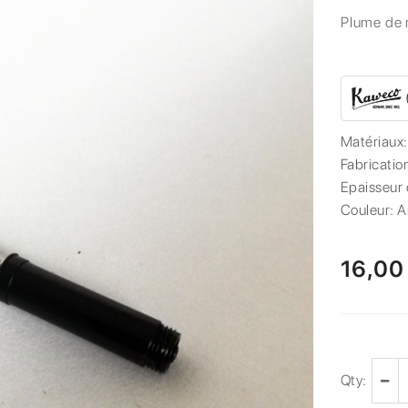
Plume de 
Matériaux
Fabricatio
Epaisseur 
Couleur:
A
16,00
Qty: