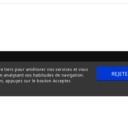
de tiers pour améliorer nos services et vous
REJET
en analysant vos habitudes de navigation.
itions Générales de Vente
Livraison
n, appuyez sur le bouton Accepter.
Copyright © 2020
trilogue-design.fr
. Tous droits réservés