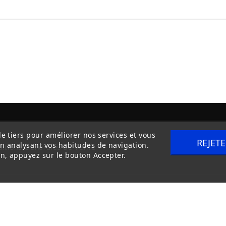
de tiers pour améliorer nos services et vous
REJET
en analysant vos habitudes de navigation.
itions Générales de Vente
Livraison
n, appuyez sur le bouton Accepter.
Copyright © 2020
trilogue-design.fr
. Tous droits réservés