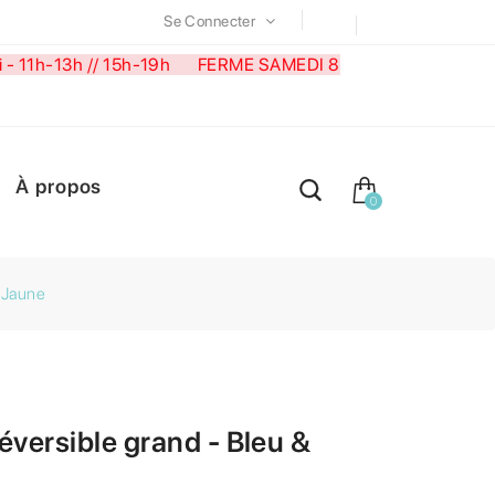
Se Connecter
medi - 11h-13h // 15h-19h FERME SAMEDI 8
À propos
0
& Jaune
éversible grand - Bleu &
e