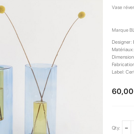
Vase réver
Marque
B
Designer:
Matériaux
Dimension
Fabricatio
Label:
Cert
60,00
Qty: