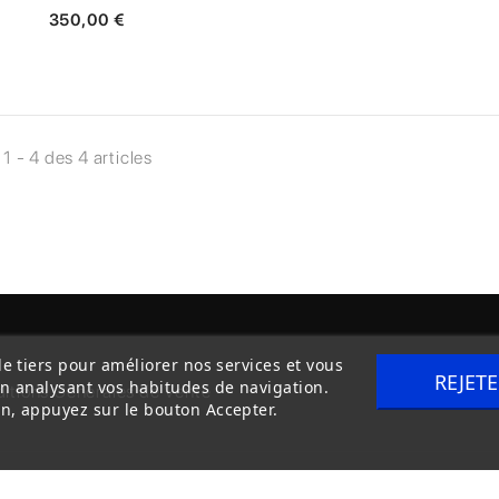
350,00 €
 1 - 4 des 4 articles
de tiers pour améliorer nos services et vous
REJET
en analysant vos habitudes de navigation.
itions Générales de Vente
Livraison
n, appuyez sur le bouton Accepter.