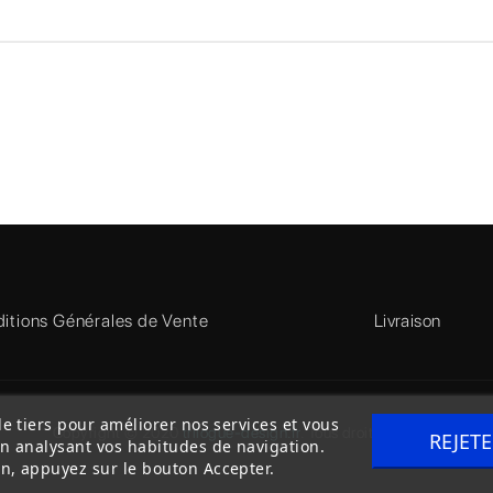
itions Générales de Vente
Livraison
de tiers pour améliorer nos services et vous
Copyright © 2020
trilogue-design.fr
. Tous droits réservés
REJET
en analysant vos habitudes de navigation.
n, appuyez sur le bouton Accepter.