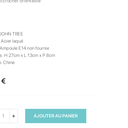
ccrocher orientable
JOHN TREE
:
Acier laqué
Ampoule E14 non fournie
s:
H 27cm x L 13cm x P 8cm
n:
Chine
 €
AJOUTER AU PANIER