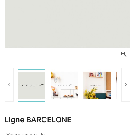

Ligne BARCELONE
Décoration murale