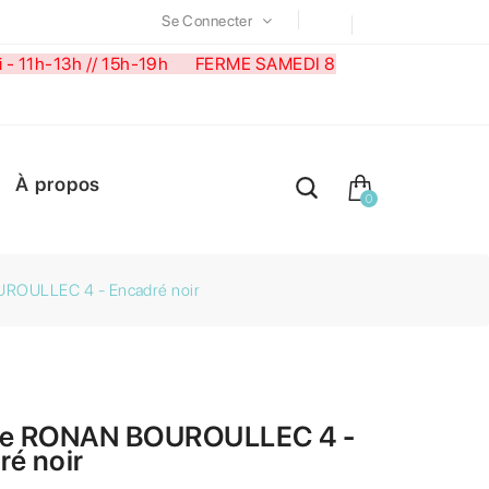
Se Connecter
medi - 11h-13h // 15h-19h FERME SAMEDI 8
À propos
0
ROULLEC 4 - Encadré noir
he RONAN BOUROULLEC 4 -
ré noir