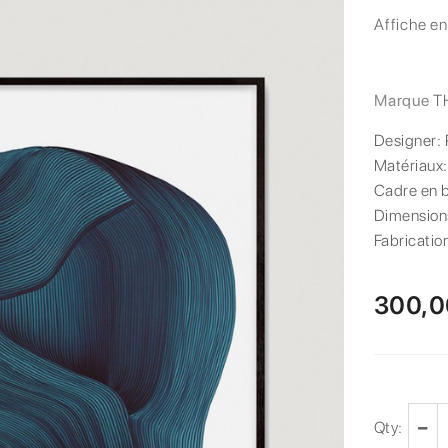
Affiche e
Marque
T
Designer:
Matériaux
Cadre en bo
Dimension
Fabricatio
300,0
Qty: