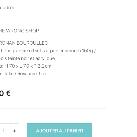
ncadrée
HE WRONG SHOP
RONAN BOUROULLEC
:
Lithographie offset sur papier smooth 150g /
is teinté noir et acrylique
s:
H 70 x L 70 x P 2.2cm
n:
Italie / Royaume-Uni
0 €
AJOUTER AU PANIER