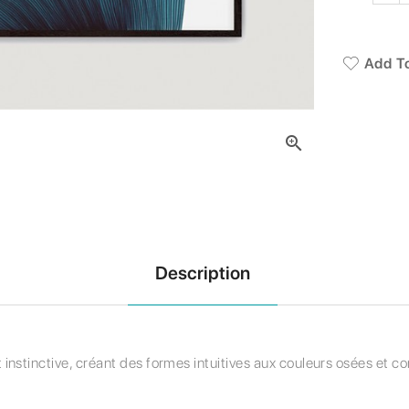
Add To

Description
instinctive, créant des formes intuitives aux couleurs osées et c