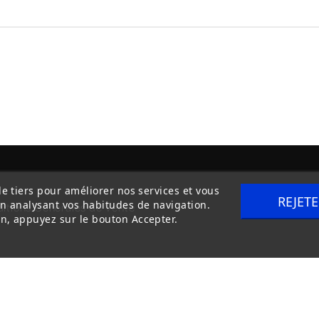
de tiers pour améliorer nos services et vous
REJET
en analysant vos habitudes de navigation.
itions Générales de Vente
Livraison
n, appuyez sur le bouton Accepter.
Copyright © 2020
trilogue-design.fr
. Tous droits réservés