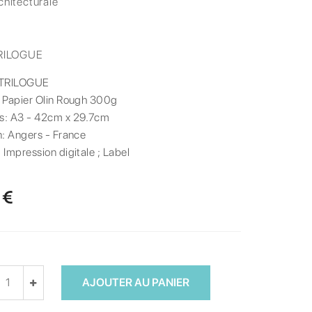
chitecturale
RILOGUE
TRILOGUE
:
Papier Olin Rough 300g
s:
A3 - 42cm x 29.7cm
n:
Angers - France
:
Impression digitale ; Label
 €
AJOUTER AU PANIER