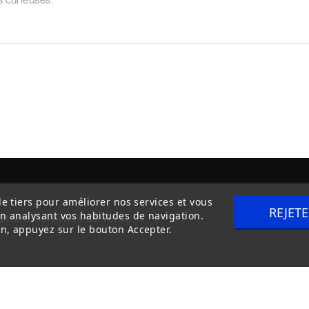
de tiers pour améliorer nos services et vous
REJET
en analysant vos habitudes de navigation.
itions Générales de Vente
Livraison
n, appuyez sur le bouton Accepter.
Copyright © 2020
trilogue-design.fr
. Tous droits réservés